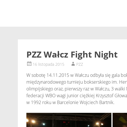
PZZ Wałcz Fight Night
16 listopada 2015
PZZ
W sobotę 14.11.2015 w Wałczu odbyła się gala b
międzynarodowego turnieju bokserskiego im. Henr
olimpijskiego oraz, pierwszy raz w Wałczu, 3 walk
federacji WBO wagi junior ciężkiej Krzysztof Głow
w 1992 roku w Barcelonie Wojciech Bartnik.