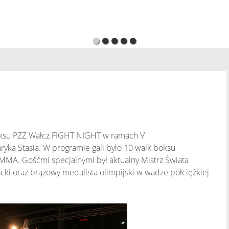
oksu PZZ Wałcz FIGHT NIGHT w ramach V
yka Stasia. W programie gali było 10 walk boksu
i MMA. Gośćmi specjalnymi był aktualny Mistrz Świata
acki oraz brązowy medalista olimpijski w wadze półciężkiej