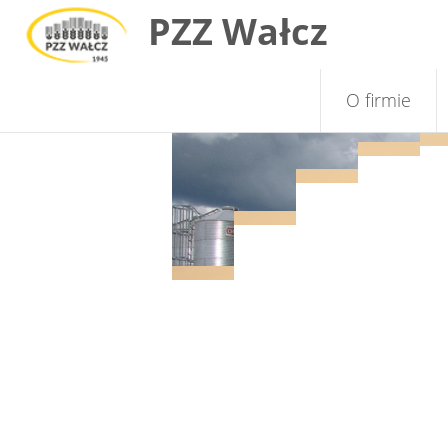
PZZ Wałcz
Skip
O firmie
to
content